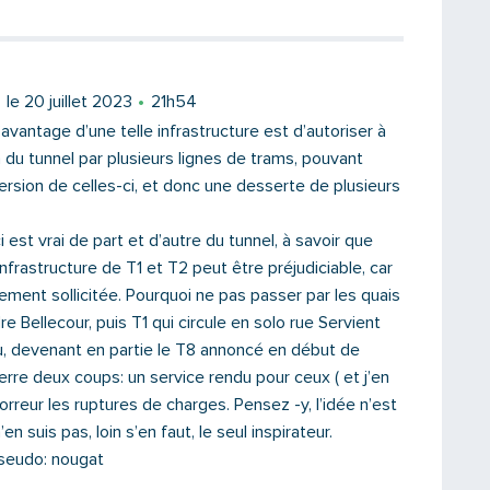
le 20 juillet 2023
21h54
l’avantage d’une telle infrastructure est d’autoriser à
on du tunnel par plusieurs lignes de trams, pouvant
ersion de celles-ci, et donc une desserte de plusieurs
 est vrai de part et d’autre du tunnel, à savoir que
infrastructure de T1 et T2 peut être préjudiciable, car
tement sollicitée. Pourquoi ne pas passer par les quais
re Bellecour, puis T1 qui circule en solo rue Servient
ieu, devenant en partie le T8 annoncé en début de
erre deux coups: un service rendu pour ceux ( et j’en
horreur les ruptures de charges. Pensez -y, l’idée n’est
’en suis pas, loin s’en faut, le seul inspirateur.
pseudo: nougat