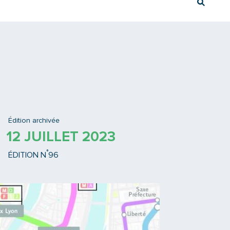
Rech
Ex : Tram T3
Édition archivée
12 JUILLET 2023
°
ÉDITION N
96