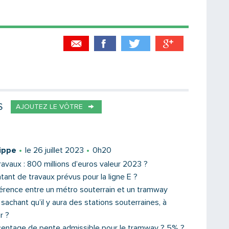
Partager par email
Votre destinataire
S
AJOUTEZ LE VÔTRE
Votre email
ippe
le 26 juillet 2023
0h20
ravaux : 800 millions d’euros valeur 2023 ?
tant de travaux prévus pour la ligne E ?
fférence entre un métro souterrain et un tramway
Message
sachant qu’il y aura des stations souterraines, à
r ?
centage de pente admissible pour le tramway ? 5% ?