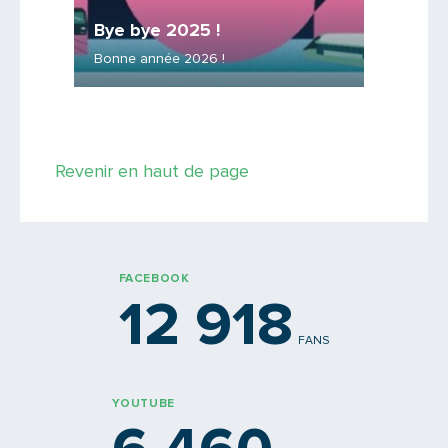
Chemi
Bye bye 2025 !
Les essa
ac’
Bonne année 2026 !
service !
Saisissez le code
Revenir en haut de page
PARTAGER
FACEBOOK
12 918
FANS
YOUTUBE