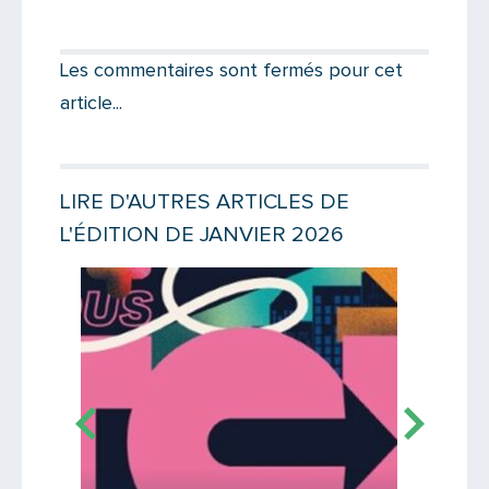
Partager par email
Votre destinataire
Les commentaires sont fermés pour cet
article...
Votre email
LIRE D'AUTRES ARTICLES DE
L'ÉDITION DE JANVIER 2026
Message
Lire la suite
Lire la suit
TB12 P