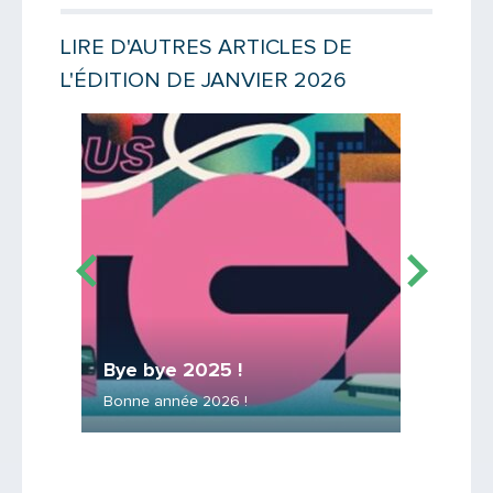
Votre email
LIRE D'AUTRES ARTICLES DE
L'ÉDITION DE JANVIER 2026
Message
Lire la suite
Lire la suit
TB12 P
Chemi
Bye bye 2025 !
 le
Les essa
Bonne année 2026 !
service !
Saisissez le code