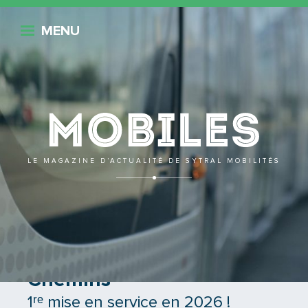
Retour
MENU
Mobile
LE MAGAZINE D’ACTUALITÉ DE SYTRAL MOBILITÉS
TB12 Part-Dieu <> Sept
Chemins
1ʳᵉ mise en service en 2026 !