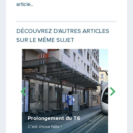
article...
Votre email
DÉCOUVREZ D'AUTRES ARTICLES
SUR LE MÊME SUJET
Message
Lire la suite
Lire la suit
T6 Nor
Prolongement du T6
se en
10 statio
C'est chose faite !
inscripti