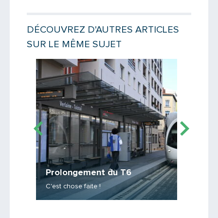
DÉCOUVREZ D'AUTRES ARTICLES
SUR LE MÊME SUJET
Lire la suite
Lire la suit
T6 Nor
Prolongement du T6
10 statio
ion
C'est chose faite !
inscripti