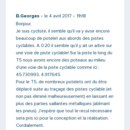
Votre email
B.Georges
le 4 avril 2017
11h18
Bonjour,
Je suis cycliste, il semble qu’il va y avoir encore
Message
beaucoup de potelet aux abords des pistes
cyclables. A 0:20 il semble qu’il y ait un arbre sur
une voie de piste cyclable! Sur la piste le long du
T5 nous avons encore des poteaux au milieu
d’une voie de la piste cyclable comme ici :
45.730993, 4.917645
Pour le T5, de nombreux potelets ont du être
déplacé suite au traçage des pistes cyclable (et
non pas éliminé malheureusement) en laissant en
plus des parties saillantes métalliques (abîmant
les pneus). J’espère que tout le recul nécessaire
sera pris ici pour la conception et la réalisation.
Cordialement.
Saisissez le code