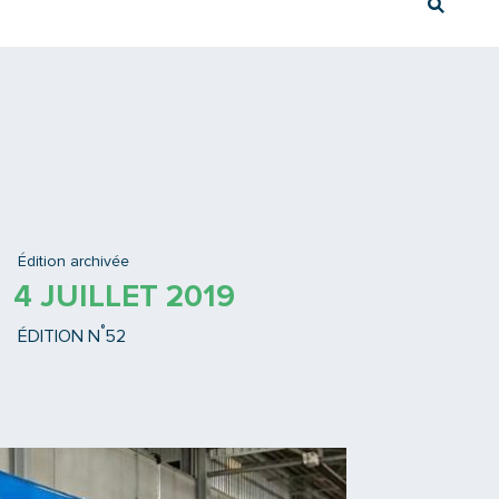
Rech
Ex : Tram T3
Édition archivée
4 JUILLET 2019
°
ÉDITION N
52