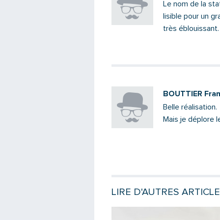
Le nom de la stat
lisible pour un 
très éblouissant.
BOUTTIER Fran
Belle réalisation.
Mais je déplore l
LIRE D'AUTRES ARTICL
e
Lire la suite