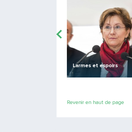
d du monde
Larmes et espoirs
ètres en "hoverboard"
Revenir en haut de page