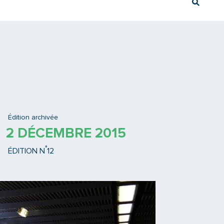
Rech
Ex : Tram T3
Édition archivée
2 DÉCEMBRE 2015
°
ÉDITION N
12