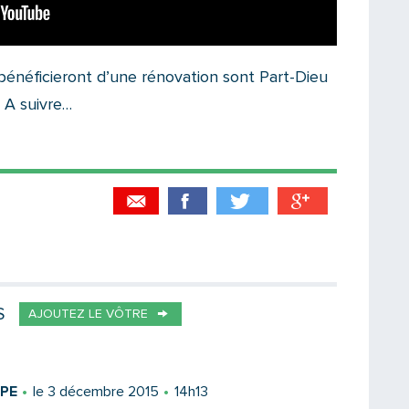
 bénéficieront d’une rénovation sont Part-Dieu
 A suivre…
Partager par email
Votre destinataire
S
AJOUTEZ LE VÔTRE
Votre email
PPE
le 3 décembre 2015
14h13