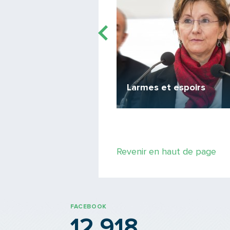
ylist
Larmes et espoirs
par la liberté
Revenir en haut de page
FACEBOOK
12 918