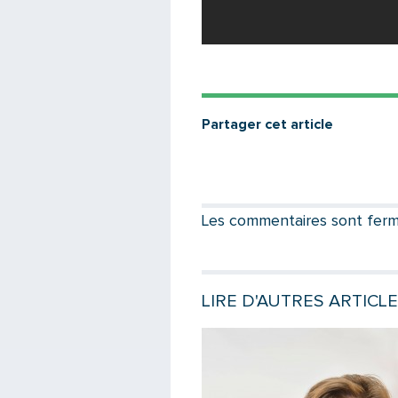
Partager cet article
Les commentaires sont fermés
LIRE D'AUTRES ARTICL
e
Lire la suite