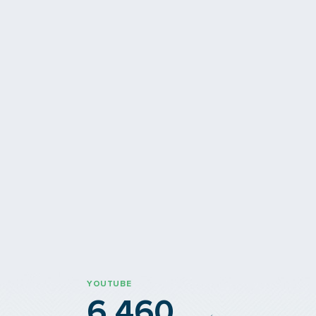
on rénovée
Ambassadrices
ion de la station de métro
 Ville
Pour la sécurité des femmes
YOUTUBE
6 460