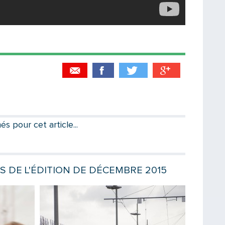
Partager par email
Votre destinataire
 pour cet article...
Votre email
ES DE L'ÉDITION DE DÉCEMBRE 2015
Lire la suite
Lire la sui
Message