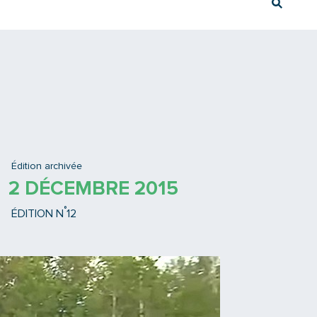
Rech
Ex : Tram T3
Édition archivée
2 DÉCEMBRE 2015
°
ÉDITION N
12