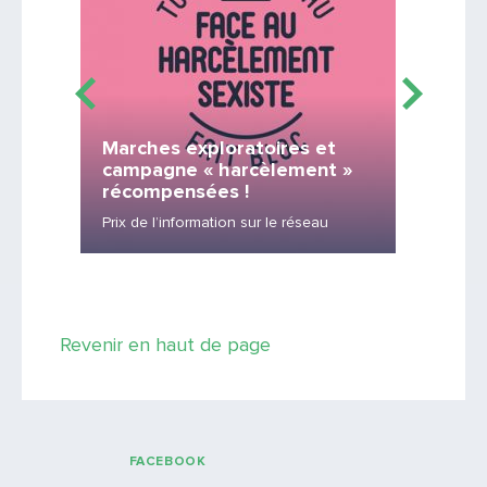
Marches exploratoires et
campagne « harcèlement »
Inter
récompensées !
Présenta
Prix de l’information sur le réseau
du SYT
Saisissez le code
Revenir en haut de page
PARTAGER
FACEBOOK