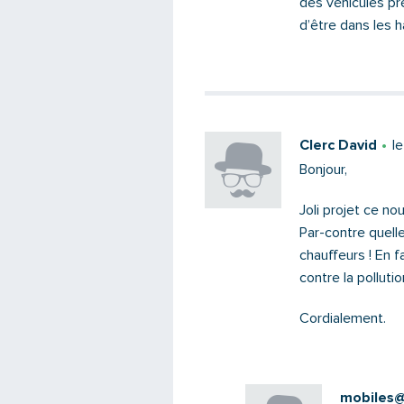
des véhicules pré
d’être dans les h
Clerc David
l
Bonjour,
Joli projet ce n
Par-contre quelle
chauffeurs ! En f
contre la pollutio
Cordialement.
mobiles@s