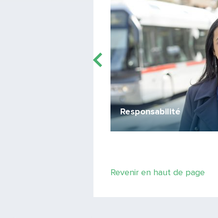
ylist
Responsabilité
par les frissons !
Revenir en haut de page