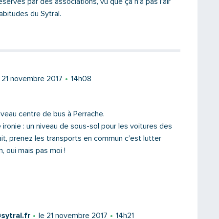
servés par des associations, vu que ça n’a pas l’air
abitudes du Sytral.
e 21 novembre 2017
14h08
ouveau centre de bus à Perrache.
 ironie : un niveau de sous-sol pour les voitures des
Saisissez le code
ait, prenez les transports en commun c’est lutter
n, oui mais pas moi !
PARTAGER
ytral.fr
le 21 novembre 2017
14h21