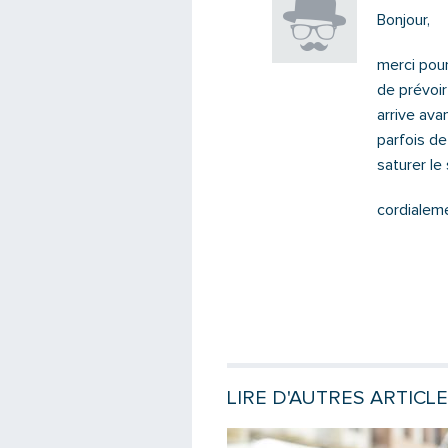
Bonjour,
merci pour
de prévoir
arrive ava
parfois de
saturer le
cordialem
LIRE D'AUTRES ARTICL
e
Lire la suite