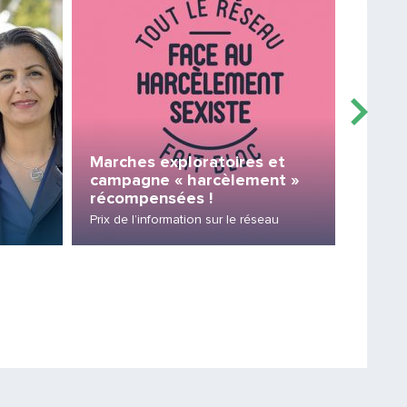
Marches exploratoires et
campagne « harcèlement »
Inter
récompensées !
Présent
Prix de l’information sur le réseau
du SYT