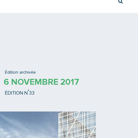
Rech
Ex : Tram T3
Édition archivée
6 NOVEMBRE 2017
°
ÉDITION N
33