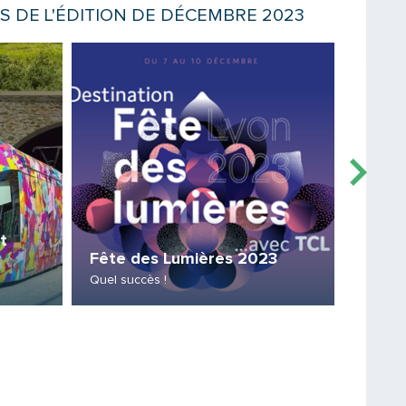
Votre email
ES DE L'ÉDITION DE DÉCEMBRE 2023
Lire la suite
Lire la sui
Message
t
Cars 
Fête des Lumières 2023
Un nouv
Quel succès !
janvier !
Saisissez le code