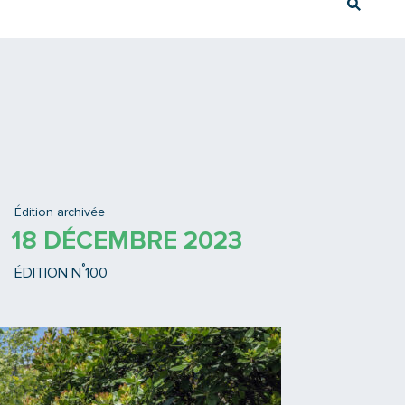
Rech
Ex : Tram T3
Édition archivée
18 DÉCEMBRE 2023
°
ÉDITION N
100