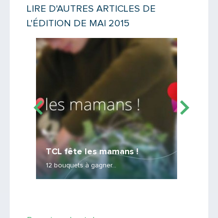
LIRE D'AUTRES ARTICLES DE
L'ÉDITION DE MAI 2015
Lire la suite
Lire la suit
TCL fête les mamans !
Nuits
12 bouquets à gagner...
Un dispos