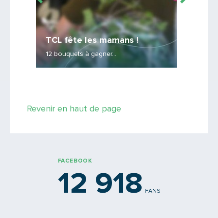
TCL fête les mamans !
Nuits
12 bouquets à gagner...
Un dispos
Revenir en haut de page
FACEBOOK
12 918
FANS