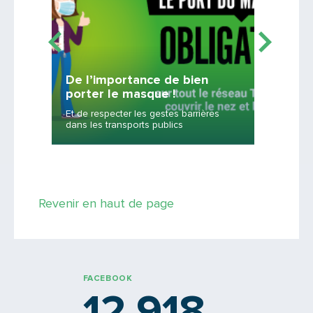
De l’importance de bien
L’offr
porter le masque !
servi
Et de respecter les gestes barrières
TCL, Lib
dans les transports publics
Rhônexp
Saisissez le code
Revenir en haut de page
PARTAGER
FACEBOOK
12 918