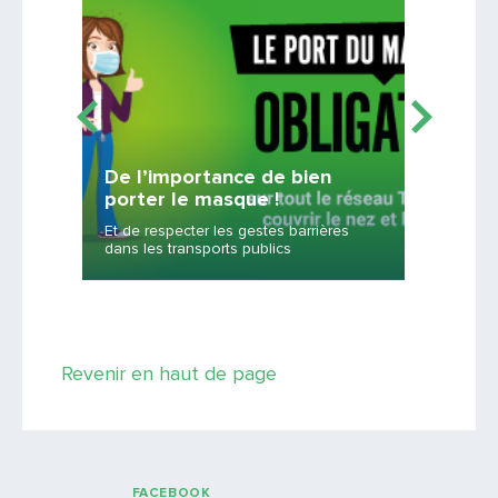
De l’importance de bien
L’offr
porter le masque !
servi
Et de respecter les gestes barrières
TCL, Lib
dans les transports publics
Rhônexp
Saisissez le code
Revenir en haut de page
PARTAGER
FACEBOOK