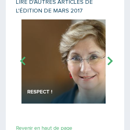
LIRE D'AUTRES ARTICLES DE
L'ÉDITION DE MARS 2017
Message
Lire la suite
Lire la suit
iller
Bellec
RESPECT !
Belle (ré
Saisissez le code
Revenir en haut de page