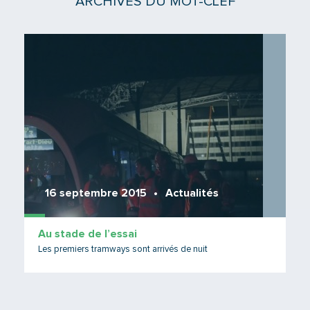
ARCHIVES DU MOT-CLEF
Lire 
16 septembre 2015
Actualités
Au stade de l’essai
Les premiers tramways sont arrivés de nuit