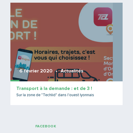
Lire 
6 février 2020
Actualités
Transport à la demande : et de 3 !
Sur la zone de "Techlid" dans l'ouest lyonnais
FACEBOOK