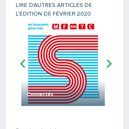
LIRE D'AUTRES ARTICLES DE
L'ÉDITION DE FÉVRIER 2020
Lire la suite
Lire la suit
Nouvel
voyage
Connectés
Découvre