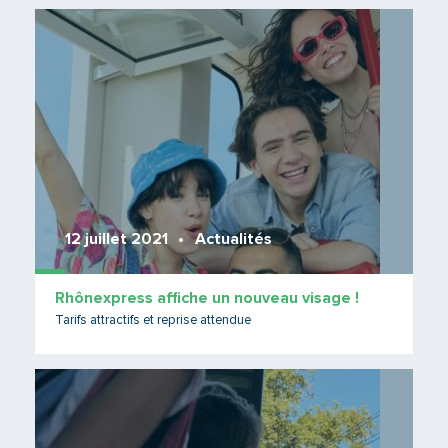
Lire 
12 juillet 2021
Actualités
Rhônexpress affiche un nouveau visage !
Tarifs attractifs et reprise attendue
Lire 