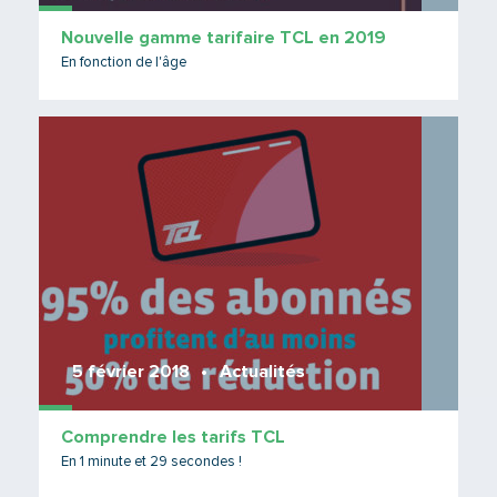
Nouvelle gamme tarifaire TCL en 2019
En fonction de l'âge
Lire 
5 février 2018
Actualités
Comprendre les tarifs TCL
En 1 minute et 29 secondes !