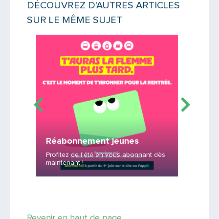
DÉCOUVREZ D'AUTRES ARTICLES
SUR LE MÊME SUJET
Lire la suite
Lire la suit
ilité
Le ha
Réabonnement jeunes
!
té
Profitez de l’été en vous abonnant dès
maintenant !
10 ans d
Revenir en haut de page