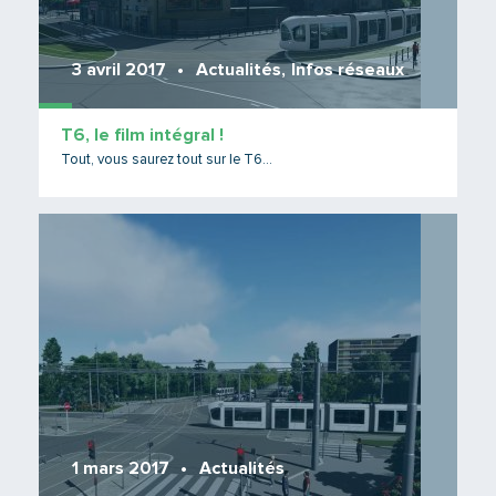
3 avril 2017
Actualités
,
Infos réseaux
T6, le film intégral !
Tout, vous saurez tout sur le T6...
Lire 
1 mars 2017
Actualités