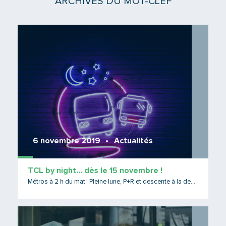
ARCHIVES DU MOT-CLEF
Lire 
6 novembre 2019
Actualités
TCL by night… dès le 15 novembre !
Métros à 2 h du mat', Pleine lune, P+R et descente à la demande....
Lire 