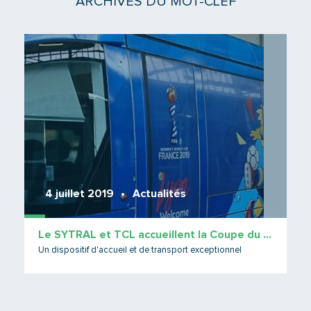
ARCHIVES DU MOT-CLEF
Lire 
4 juillet 2019
Actualités
Le SYTRAL et TCL accueillent la Coupe du Monde !
Un dispositif d'accueil et de transport exceptionnel