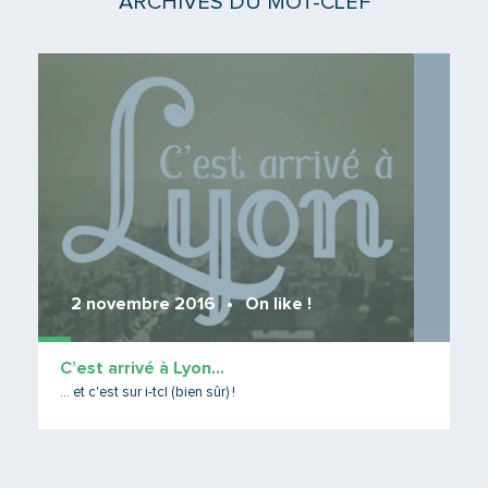
ARCHIVES DU MOT-CLEF
Lire 
2 novembre 2016
On like !
C’est arrivé à Lyon…
... et c'est sur i-tcl (bien sûr) !