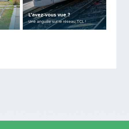
Monts
L’avez-vous vue ?
e
Une offr
Une anguille sur le réseau TCL !
réseau 
Saisissez le code
PARTAGER