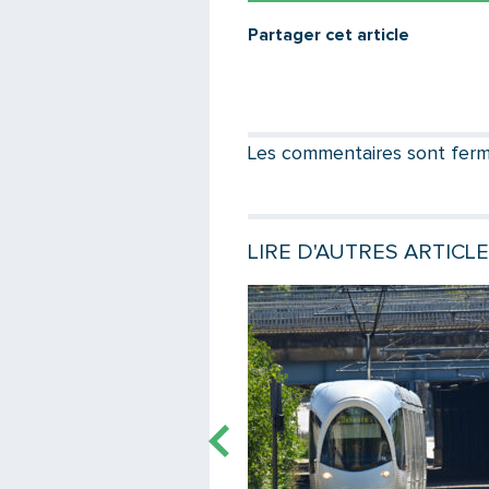
Partager cet article
Les commentaires sont fermés
LIRE D'AUTRES ARTICL
e
Lire la suite