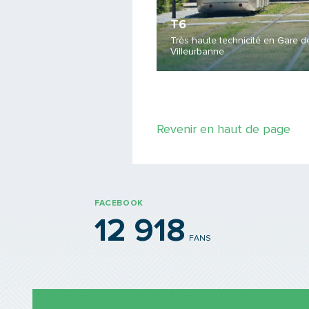
T6
ages encore
Très haute technicité en Gare d
e sur la ligne A !
Villeurbanne
Revenir en haut de page
FACEBOOK
12 918
FANS