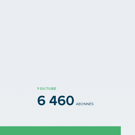
 du Lyonnais
Quais du Polar
e renforcée qui préfigure le
Ca va frissonner dans le métro 
unifié TCL
tram lyonnais
YOUTUBE
6 460
ABONNÉS