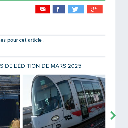
Partager par email
Votre destinataire
 pour cet article...
Votre email
ES DE L'ÉDITION DE MARS 2025
Lire la suite
Lire la sui
Message