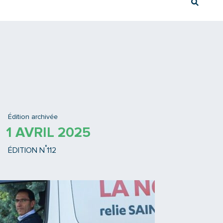
Rech
Ex : Tram T3
Édition archivée
1 AVRIL 2025
°
ÉDITION N
112