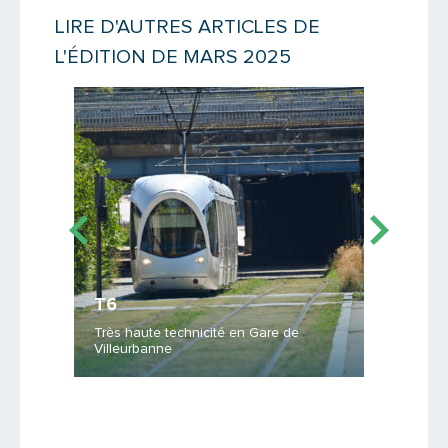
LIRE D'AUTRES ARTICLES DE
L'ÉDITION DE MARS 2025
Message
Lire la suite
Lire la suit
T6
L’avez
Très haute technicité en Gare de
Villeurbanne
Une angu
Saisissez le code