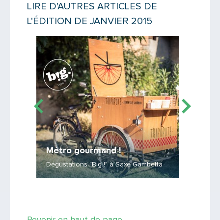
LIRE D'AUTRES ARTICLES DE
L'ÉDITION DE JANVIER 2015
Message
Lire la suite
Lire la suit
Métro gourmand !
Les m
Dégustations "Big !" à Saxe Gambetta
Rénovati
Saisissez le code
Revenir en haut de page