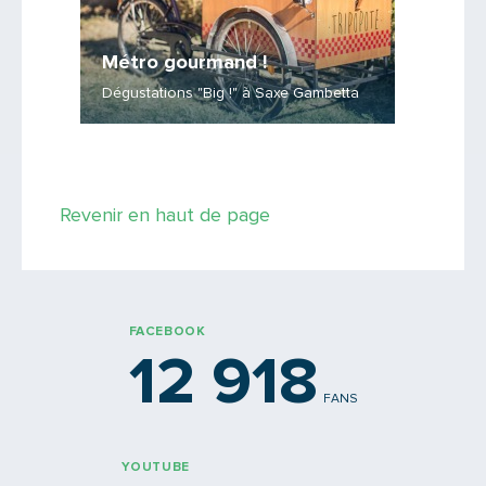
Métro gourmand !
Les m
Dégustations "Big !" à Saxe Gambetta
Rénovati
Saisissez le code
Revenir en haut de page
PARTAGER
FACEBOOK
12 918
FANS
YOUTUBE