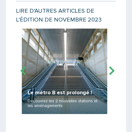
Votre email
LIRE D'AUTRES ARTICLES DE
L'ÉDITION DE NOVEMBRE 2023
Message
Lire la suite
Lire la suit
Et tou
Le métro B est prolongé !
désenc
Découvrez les 2 nouvelles stations et
Les rés
les aménagements
s'adapte
Saisissez le code