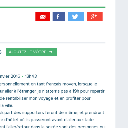
Partager par email
Votre destinataire
S
AJOUTEZ LE VÔTRE
Votre email
anvier 2016
13h43
personnellement en tant français moyen, lorsque je
r aller à l’étranger, je n’atterris pas à 19h pour repartir
e de rentabiliser mon voyage et en profiter pour
Message
a ville.
plupart des supporters feront de même, et prendront
d’hôtel, où ils passeront avant d’aller au stade.
ont l’aller/retour dans la soirée sont des personnes qui