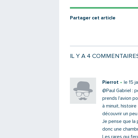
Partager cet article
IL Y A 4 COMMENTAIRE
Pierrot
le 15 j
@Paul Gabriel : 
prends l’avion pou
à minuit, histoir
découvrir un peu l
Je pense que la 
donc une chambre 
Les rares qui fer