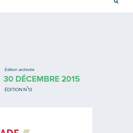
Rech
Ex : Tram T3
Édition archivée
30 DÉCEMBRE 2015
°
ÉDITION N
13