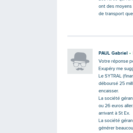
ont des moyens q
de transport que 
PAUL Gabriel
Votre réponse po
Exupéry me suggè
Le SYTRAL (finan
déboursé 25 mill
encaisser.
La société géran
ou 26 euros alle
arrivant à St Ex.
La société géran
générer beaucoup