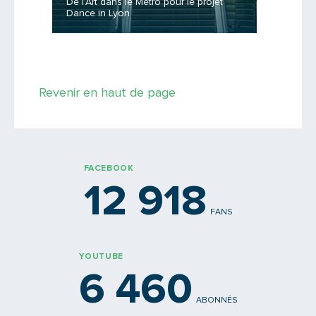
ement
De l’Art dans le Métro pour le projet
Dance in Lyon
Une jou
Saisissez le code
Revenir en haut de page
PARTAGER
FACEBOOK
12 918
FANS
YOUTUBE
6 460
ABONNÉS