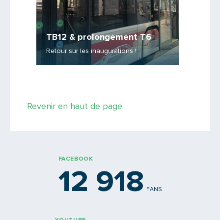
PARTAGER
du
TB12 & prolongement T6
Ligne
cer
Retour sur les inaugurations !
Elle arriv
Revenir en haut de page
FACEBOOK
12 918
FANS