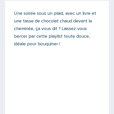
On like !
Une soirée sous un plaid, avec un livre et
Il n'y a aucun commentaire...
une tasse de chocolat chaud devant la
Ajoutez le vôtre
cheminée, ça vous dit ? Laissez-vous
bercer par cette playlist toute douce,
idéale pour bouquiner !