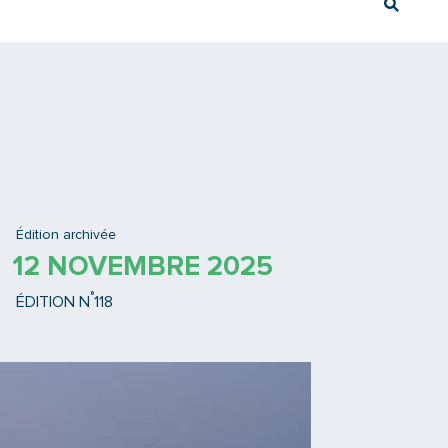
Rech
Ex : Tram T3
Édition archivée
12 NOVEMBRE 2025
°
ÉDITION N
118