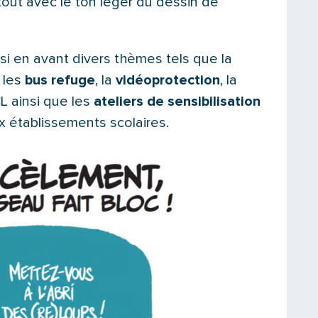
tout avec le ton léger du dessin de
i en avant divers thèmes tels que la
, les
bus refuge
, la
vidéoprotection
, la
L ainsi que les
ateliers de sensibilisation
établissements scolaires.