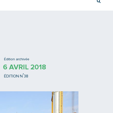
Rech
Ex : Tram T3
Édition archivée
6 AVRIL 2018
°
ÉDITION N
38