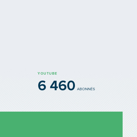
 travaux d'aménagement en vue
Les 2 funiculaires rénovés
YOUTUBE
6 460
ABONNÉS