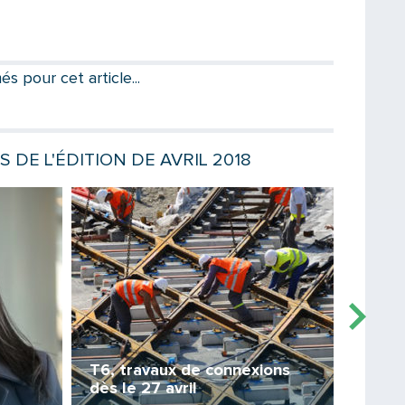
Partager par email
Votre destinataire
 pour cet article...
Votre email
S DE L'ÉDITION DE AVRIL 2018
Lire la suite
Lire la sui
Message
T6, travaux de connexions
dès le 27 avril
C3, d