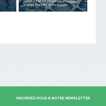
lignes T2 et T5 interrompues entre
Fin des
Grange Blanche et Iris Essarts
!
Saisissez le code
PARTAGER
INSCRIVEZ-VOUS À NOTRE NEWSLETTER