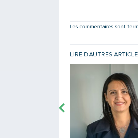
Les commentaires sont fermés
LIRE D'AUTRES ARTICLE
e
Lire la suite
o Lyonnais