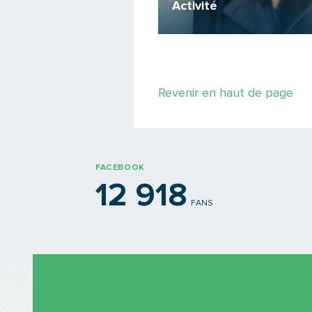
Activité
le série d'i-tcl !
Revenir en haut de page
FACEBOOK
12 918
FANS