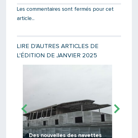
Votre destinataire
Les commentaires sont fermés pour cet
article...
Votre email
LIRE D'AUTRES ARTICLES DE
L'ÉDITION DE JANVIER 2025
Message
Lire la suite
Lire la suit
Des nouvelles des navettes
Avec 