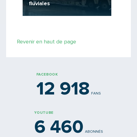
fluviales
la nat
s...
Saisissez le code
Revenir en haut de page
PARTAGER
FACEBOOK
12 918
FANS
YOUTUBE
6 460
ABONNÉS