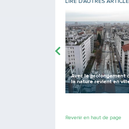
LIRE D'AUTRES ARTICLE
e
Lire la suite
Avec le prolongement 
ylist
la nature revient en vill
ndre les navettes fluviales...
Revenir en haut de page