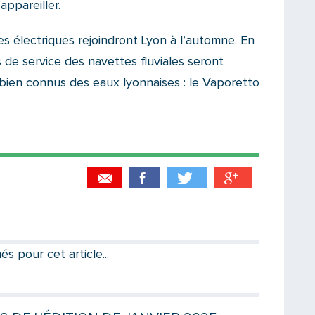
ppareiller.
es électriques rejoindront Lyon à l’automne. En
 de service des navettes fluviales seront
bien connus des eaux lyonnaises : le Vaporetto
Partager par email
Votre destinataire
 pour cet article...
Votre email