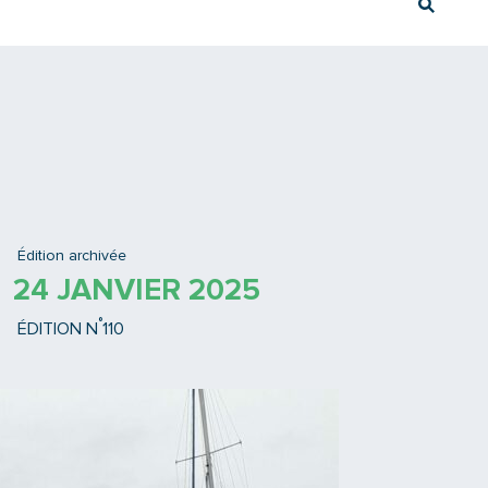
Rech
Ex : Tram T3
Édition archivée
24 JANVIER 2025
°
ÉDITION N
110