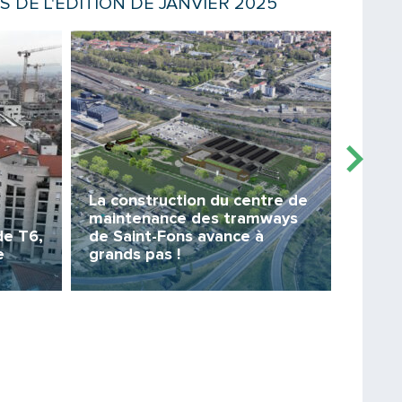
S DE L'ÉDITION DE JANVIER 2025
Lire la suite
Lire la sui
Message
La construction du centre de
maintenance des tramways
de T6,
de Saint-Fons avance à
e
grands pas !
Les v
Saisissez le code