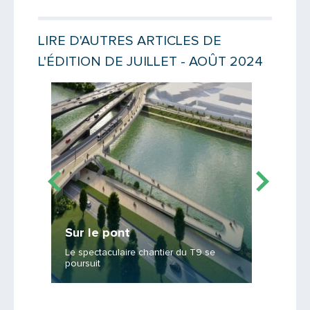
Votre email
LIRE D'AUTRES ARTICLES DE
L'ÉDITION DE JUILLET - AOÛT 2024
Message
Lire la suite
Lire la suit
Sur le pont
Mois s
Le spectaculaire chantier du T9 se
poursuit
Des part