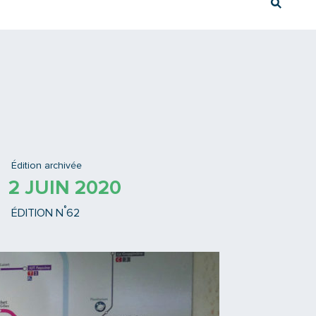
Rech
Ex : Tram T3
Édition archivée
2 JUIN 2020
°
ÉDITION N
62