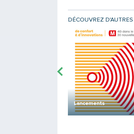
DÉCOUVREZ D'AUTRES 
e
Lire la suite
ée
Lancements