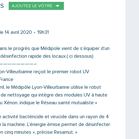
ES
AJOUTEZ LE VÔTRE
Votre email
le 14 avril 2020
19h31
dans le progrès que Médipole vient de s’équiper d’un
 désinfection rapide des locaux.( ci dessous)
Message
————————–
on-Villeurbanne reçoit le premier robot UV
France
ril, le Médipôle Lyon-Villeurbanne utilise le robot
 de nettoyage qui intègre des modules UV à haute
au Xénon, indique le Réseau santé mutualiste »
 activité bactéricide et virucide dans un rayon de 4
 la machine. L’énergie émise permet de désinfecter
 cinq minutes », précise Resamut. »