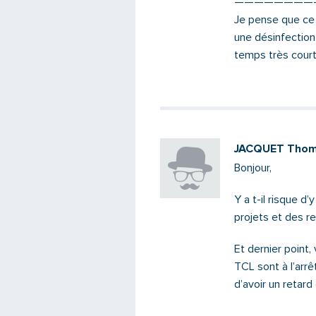
————————
Je pense que ce 
une désinfection
temps très court
JACQUET Tho
Bonjour,
Y a t-il risque d
projets et des re
Et dernier point
TCL sont à l’arrê
d’avoir un retar