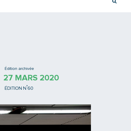
Rech
Ex : Tram T3
Édition archivée
27 MARS 2020
°
ÉDITION N
60