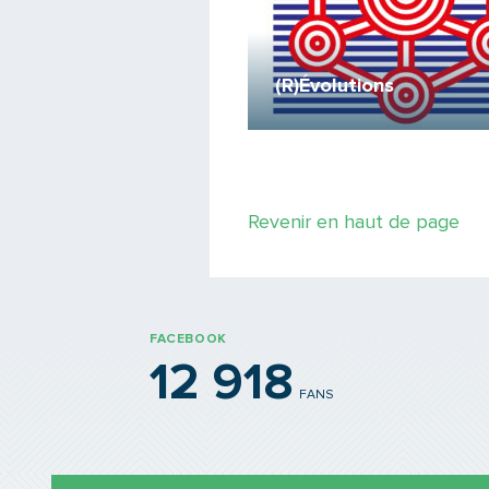
des Lumières
sitif exceptionnel couplé à la
(R)Évolutions
offre de nuit !
Revenir en haut de page
FACEBOOK
12 918
FANS