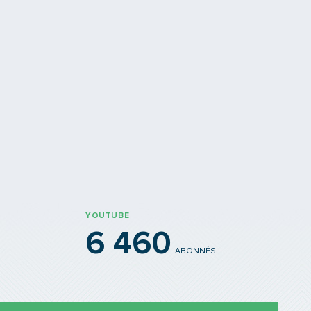
roule !
Le e-ticket TCL est arri
e navette autonome intégrée au
 TCL
sur smartphone Android
YOUTUBE
6 460
ABONNÉS