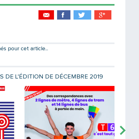
Partager par email
Votre destinataire
 pour cet article...
Votre email
ES DE L'ÉDITION DE DÉCEMBRE 2019
Lire la suite
Lire la sui
Message