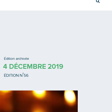
Rech
Ex : Tram T3
Édition archivée
4 DÉCEMBRE 2019
°
ÉDITION N
56