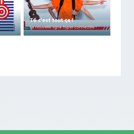
La N1 
T6 c’est tout ça !
Premièr
La nouvelle ligne hyper-connectée !
réseau
Saisissez le code
PARTAGER