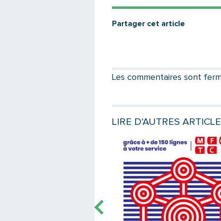
Partager cet article
Les commentaires sont fermés
LIRE D'AUTRES ARTICL
e
Lire la suite