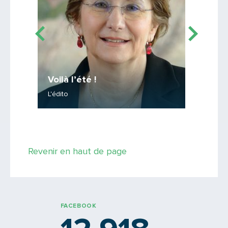
Coup 
Voilà l’été !
Comment
L'édito
grandes 
Revenir en haut de page
FACEBOOK