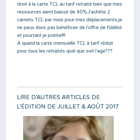
droit à la carte TCL au tarif retraité bien que mes
ressources aient baissé de 40%.J’achéte 2
carnets TCL par mois pour mes déplacements,je
ne peux donc pas bénéficier de l’offre de fidélité
et pourtant je pointe!!!!
A quand la carte mensuelle TCL à tarif réduit
pour tous les retraités quel que soit l’age???
LIRE D'AUTRES ARTICLES DE
Saisissez le code
L'ÉDITION DE JUILLET & AOÛT 2017
Lire la suite
Lire la suit
PARTAGER