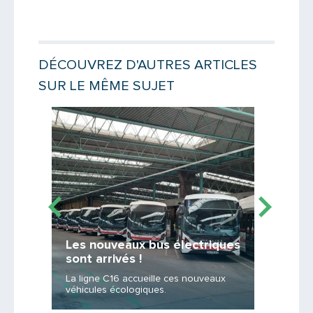
DÉCOUVREZ D'AUTRES ARTICLES
SUR LE MÊME SUJET
Lire la suite
Lire la suit
Les nouveaux bus électriques
De no
sont arrivés !
écolo
La ligne C16 accueille ces nouveaux
trolleyb
véhicules écologiques.
gaz....