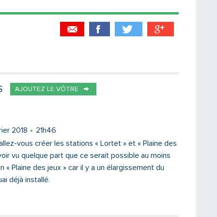
Partager par email
Votre destinataire
S
AJOUTEZ LE VÔTRE
Votre email
rier 2018
21h46
allez-vous créer les stations « Lortet » et « Plaine des
avoir vu quelque part que ce serait possible au moins
on « Plaine des jeux » car il y a un élargissement du
Message
i déjà installé.