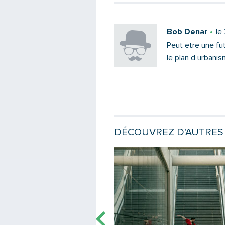
Bob Denar
le
Peut etre une fut
le plan d urbani
DÉCOUVREZ D'AUTRES 
e
Lire la suite