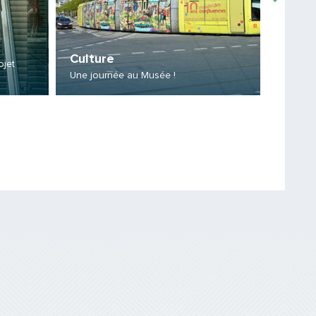
Le tun
Culture
centre
ojet
Une journée au Musée !
Il a pa