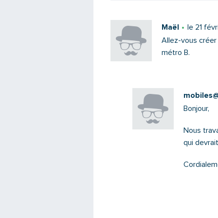
Maël
le 21 fév
Allez-vous créer
métro B.
mobiles@s
Bonjour,
Nous trava
qui devrait
Cordialem