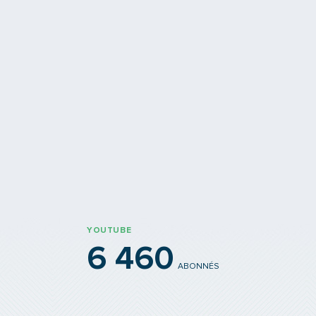
nelier est à Oullins
Le tunnelier a parcouru
 !
Où est "Coline" qui prolonge l
rcouru plus de 80 % de son trajet
?
YOUTUBE
6 460
ABONNÉS