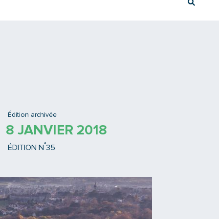
Rech
Ex : Tram T3
Édition archivée
8 JANVIER 2018
°
ÉDITION N
35