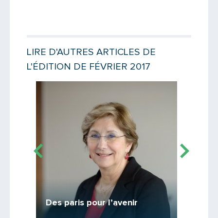
LIRE D'AUTRES ARTICLES DE
L'ÉDITION DE FÉVRIER 2017
Lire la suite
Lire la suit
Vœux 
La colle
Des paris pour l’avenir
images !