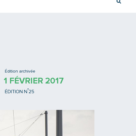
Rech
Ex : Tram T3
Édition archivée
1 FÉVRIER 2017
°
ÉDITION N
25