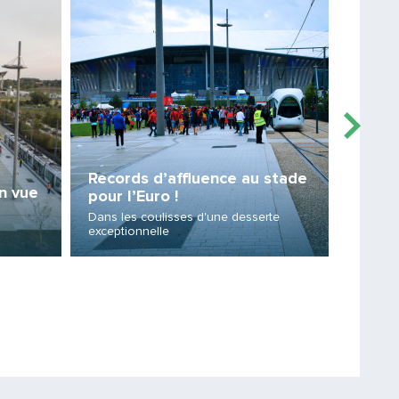
Lire la suite
Lire la sui
PARTAGER
Records d’affluence au stade
en vue
Final
pour l’Euro !
!
Dans les coulisses d'une desserte
exceptionnelle
Un accè