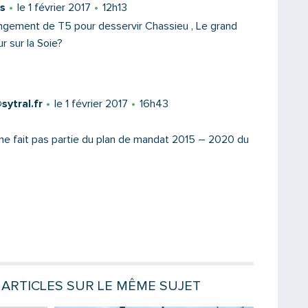
s
le 1 février 2017
12h13
ngement de T5 pour desservir Chassieu , Le grand
r sur la Soie?
Message
ytral.fr
le 1 février 2017
16h43
ne fait pas partie du plan de mandat 2015 – 2020 du
ARTICLES SUR LE MÊME SUJET
Saisissez le code