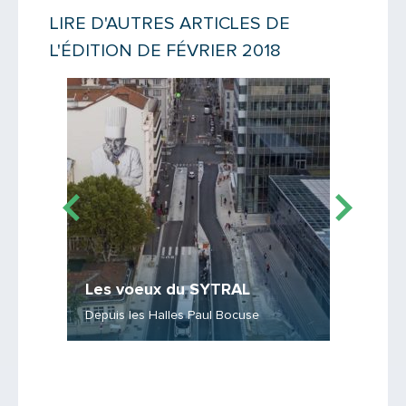
LIRE D'AUTRES ARTICLES DE
L'ÉDITION DE FÉVRIER 2018
Lire la suite
Lire la suit
Les voeux du SYTRAL
Compre
Depuis les Halles Paul Bocuse
En 1 min