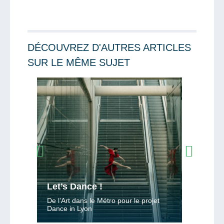
DÉCOUVREZ D'AUTRES ARTICLES
SUR LE MÊME SUJET
Lire la suite
Lire la sui
Saisissez le code
son
PARTAGER
Let’s Dance !
Cultur
upe du
De l’Art dans le Métro pour le projet
Dance in Lyon
Une jou